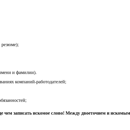
 резюме);
мени и фамилии).
иях компаний-работодателей;
язанностей;
де чем записать искомое слово! Между двоеточием и искомым