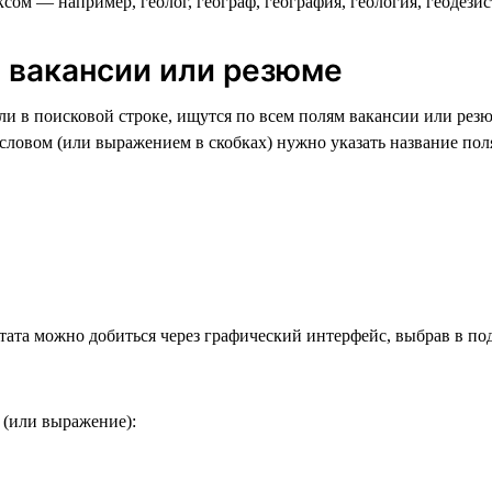
ом — например, геолог, географ, география, геология, геодезист 
ю вакансии или резюме
и в поисковой строке, ищутся по всем полям вакансии или резю
ловом (или выражением в скобках) нужно указать название поля
тата можно добиться через графический интерфейс, выбрав в по
 (или выражение):