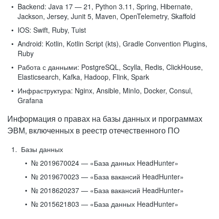
Backend:
Java 17 — 21, Python 3.11, Spring, Hibernate,
Jackson, Jersey, Junit 5, Maven, OpenTelemetry, Skaffold
IOS:
Swift, Ruby, Tuist
Android:
Kotlin, Kotlin Script (kts), Gradle Convention Plugins,
Ruby
Работа с данными:
PostgreSQL, Scylla, Redis, ClickHouse,
Elasticsearch, Kafka, Hadoop, Flink, Spark
Инфраструктура:
Nginx, Ansible, MinIo, Docker, Consul,
Grafana
Информация о правах на базы данных и программах
ЭВМ, включенных в реестр отечественного ПО
Базы данных
№ 2019670024 — «База данных HeadHunter»
№ 2019670023 — «База вакансий HeadHunter»
№ 2018620237 — «База вакансий HeadHunter»
№ 2015621803 — «База данных HeadHunter»