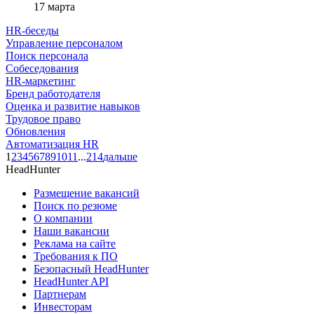
17 марта
HR-беседы
Управление персоналом
Поиск персонала
Собеседования
HR-маркетинг
Бренд работодателя
Оценка и развитие навыков
Трудовое право
Обновления
Автоматизация HR
1
2
3
4
5
6
7
8
9
10
11
...
214
дальше
HeadHunter
Размещение вакансий
Поиск по резюме
О компании
Наши вакансии
Реклама на сайте
Требования к ПО
Безопасный HeadHunter
HeadHunter API
Партнерам
Инвесторам