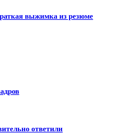
 краткая выжимка из резюме
кадров
твительно ответили