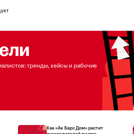
укт
ели
иалистов: тренды, кейсы и рабочие
Как «Ак Барс Дом» растит