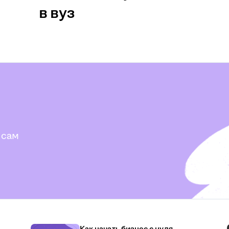
в вуз
 сам