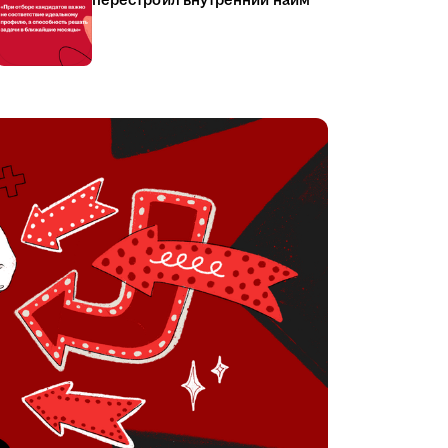
перестроил внутренний найм