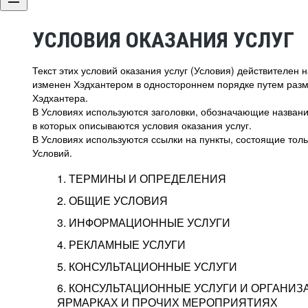
УСЛОВИЯ ОКАЗАНИЯ УСЛУГ
Текст этих условий оказания услуг (Условия) действителен
изменен Хэдхантером в одностороннем порядке путем раз
Хэдхантера.
В Условиях используются заголовки, обозначающие название
в которых описываются условия оказания услуг.
В Условиях используются ссылки на пункты, состоящие тольк
Условий.
1. ТЕРМИНЫ И ОПРЕДЕЛЕНИЯ
2. ОБЩИЕ УСЛОВИЯ
3. ИНФОРМАЦИОННЫЕ УСЛУГИ
1.1. Хэдхантер, или
Хэдхантер, ООО «Хэдх
4. РЕКЛАМНЫЕ УСЛУГИ
HeadHunter, или
г. Москва, внутригор
2.1. Типы и статусы регистрации
5. КОНСУЛЬТАЦИОННЫЕ УСЛУГИ
Исполнитель
Тверской,
2-я
Брестска
Типы регистрации
3.1. Предоставление доступа к базе данн
2.2. Активация услуг
6. КОНСУЛЬТАЦИОННЫЕ УСЛУГИ И ОРГАНИЗ
о трудоустройстве с возможностью просмо
Описание и активация
ЯРМАРКАХ И ПРОЧИХ МЕРОПРИЯТИЯХ
Хэдхантер — администра
2.1.1. Заказчику может быть присвоен один
4.0. Общие условия оказания рекламных ус