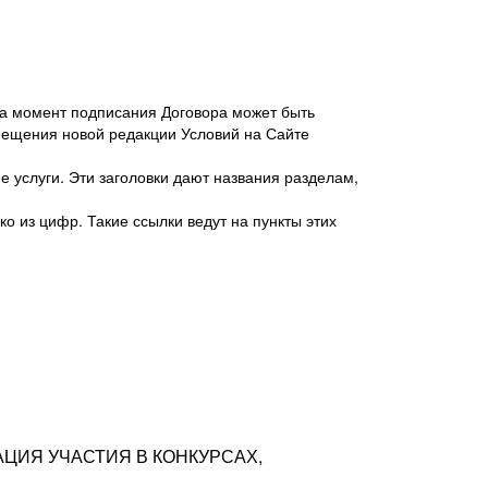
 на момент подписания Договора может быть
мещения новой редакции Условий на Сайте
 услуги. Эти заголовки дают названия разделам,
о из цифр. Такие ссылки ведут на пункты этих
антер», ИНН 7718620740, адрес: 125047,
одская территория Муниципальный округ
я улица, дом 48, помещ. 25
ых резюме с предложениями Соискателей
АЦИЯ УЧАСТИЯ В КОНКУРСАХ,
тра контактной информации Соискателя
тор сайтов: hh.ru, talantix.ru и других
 из Типов регистраций.
луг