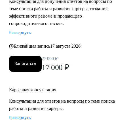
Консультация для получения ответов на вопросы по
— Переход из госсектора в коммерческие компании
теме поиска работы и развития карьеры, создания
эффективного резюме и продающего
Кому могу помочь:
сопроводительного письма.
• Финансы: банки, аудит, финтех
Развернуть
• Промышленность: добыча, энергетика, транспорт
• Госсектор: министерства, госкомпании
Ближайшая запись
17 августа 2026
• IT и телеком: продуктовые и IT-директора
• HR и управление персоналом: HRD, HR BP, рекрутинг,
27 000
₽
Записаться
HR-аналитика
17 000
₽
Карьерная консультация
Консультация для ответов на вопросы по теме поиска
работы и развития карьеры.
Развернуть