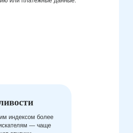
ию или платёжные данные.
ливости
им индексом более
оискателям — чаще