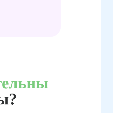
тельны
ты?