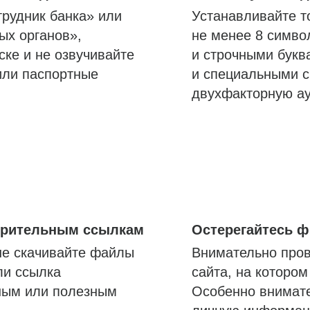
трудник банка» или
Устанавливайте т
ых органов»,
не менее 8 симво
ске и не озвучивайте
и строчными букв
или паспортные
и специальными с
двухфакторную а
озрительным ссылкам
Остерегайтесь 
не скачивайте файлы
Внимательно пров
ли ссылка
сайта, на которо
ным или полезным
Особенно внимате