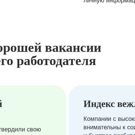
личную информац
орошей вакансии
го работодателя
й
Индекс веж
Компании с высок
внимательны к с
твердили свою