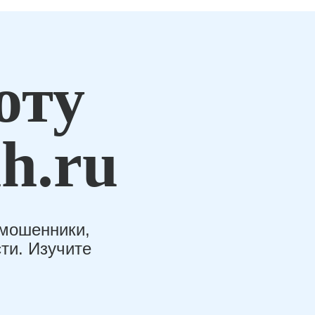
оту
h.ru
-мошенники,
ти. Изучите