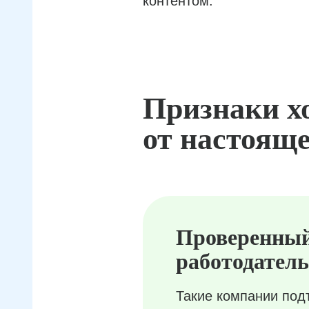
контентом.
Признаки х
от настояще
Проверенны
работодатель
Такие компании под