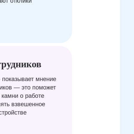
ают отклики
трудников
 показывает мнение
иков — это поможет
 камни о работе
нять взвешенное
стройстве