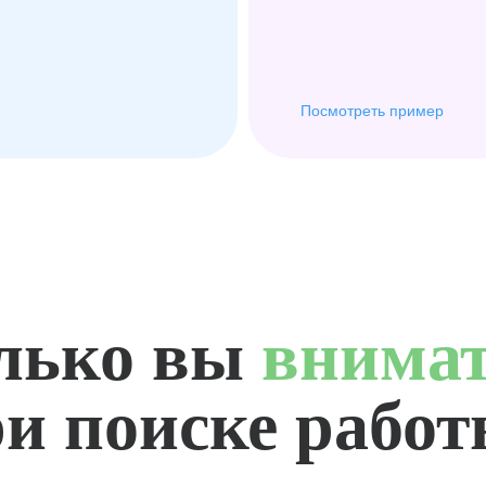
Посмотреть пример
лько вы
внима
и поиске рабо