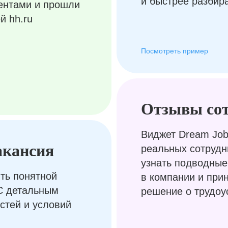
и быстрее разбир
ентами и прошли
й hh.ru
Посмотреть пример
Отзывы со
Виджет Dream Job
акансия
реальных сотрудн
узнать подводные
ть понятной
в компании и при
С детальным
решение о трудоу
стей и условий