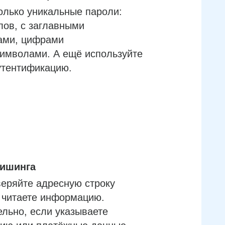
олько уникальные пароли:
лов, с заглавными
ами, цифрами
имволами. А ещё используйте
утентификацию.
фишинга
еряйте адресную строку
м читаете информацию.
льно, если указываете