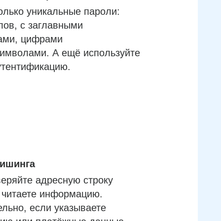
олько уникальные пароли:
лов, с заглавными
ами, цифрами
имволами. А ещё используйте
утентификацию.
фишинга
еряйте адресную строку
м читаете информацию.
льно, если указываете