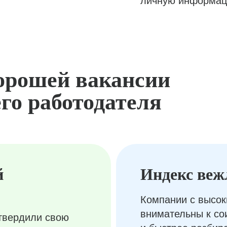
личную информац
орошей вакансии
го работодателя
й
Индекс веж
Компании с высок
внимательны к с
твердили свою