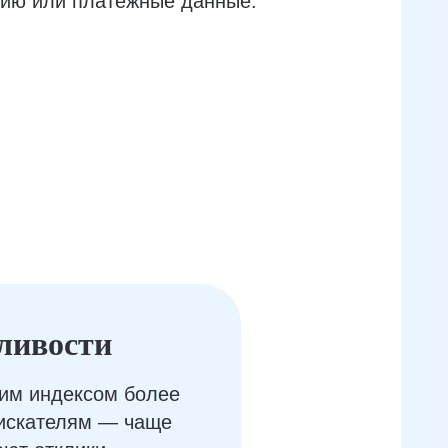
ию или платёжные данные.
ливости
им индексом более
оискателям — чаще