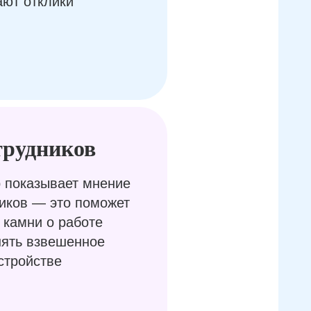
ают отклики
трудников
 показывает мнение
иков — это поможет
 камни о работе
нять взвешенное
стройстве