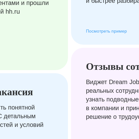
и быстрее разбир
ентами и прошли
й hh.ru
Посмотреть пример
Отзывы со
Виджет Dream Job
акансия
реальных сотрудн
узнать подводные
ть понятной
в компании и при
С детальным
решение о трудоу
стей и условий