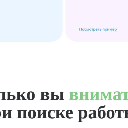
Посмотреть пример
лько вы
внима
и поиске рабо