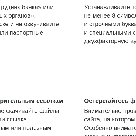
трудник банка» или
Устанавливайте т
ых органов»,
не менее 8 симво
ске и не озвучивайте
и строчными букв
или паспортные
и специальными с
двухфакторную а
озрительным ссылкам
Остерегайтесь 
не скачивайте файлы
Внимательно пров
ли ссылка
сайта, на которо
ным или полезным
Особенно внимате