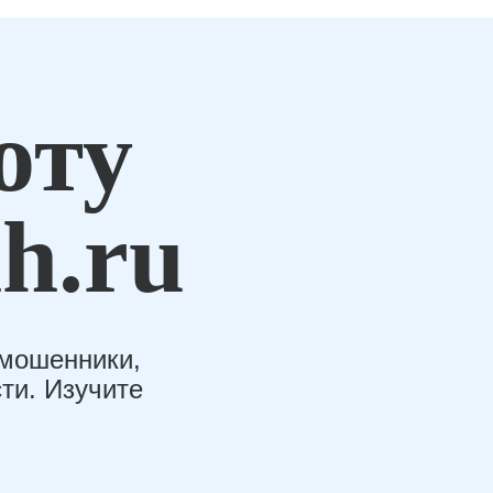
оту
h.ru
-мошенники,
ти. Изучите