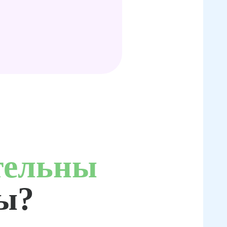
тельны
ты?