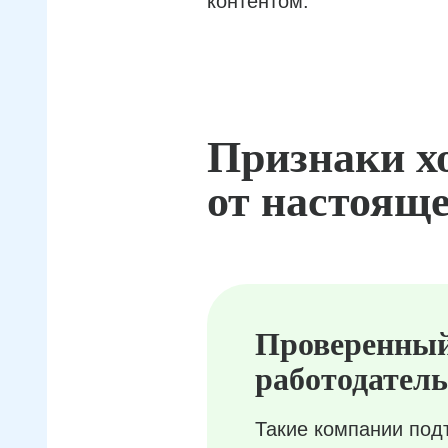
контентом.
Признаки х
от настояще
Проверенны
работодатель
Такие компании под